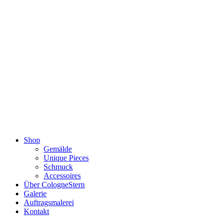
Zum
Inhalt
springen
Shop
Gemälde
Unique Pieces
Schmuck
Accessoires
Über CologneStern
Galerie
Auftragsmalerei
Kontakt