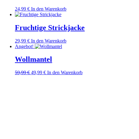
24,99
€
In den Warenkorb
Fruchtige Strickjacke
29,99
€
In den Warenkorb
Angebot!
Wollmantel
Ursprünglicher
Aktueller
59,99
€
49,99
€
In den Warenkorb
Preis
Preis
war:
ist:
59,99 €
49,99 €.