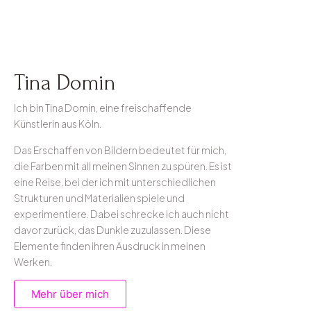
Tina Domin
Ich bin Tina Domin, eine freischaffende
Künstlerin aus Köln.
Das Erschaffen von Bildern bedeutet für mich,
die Farben mit all meinen Sinnen zu spüren. Es ist
eine Reise, bei der ich mit unterschiedlichen
Strukturen und Materialien spiele und
experimentiere. Dabei schrecke ich auch nicht
davor zurück, das Dunkle zuzulassen. Diese
Elemente finden ihren Ausdruck in meinen
Werken.
Mehr über mich