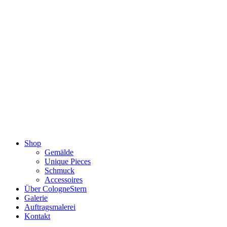
Zum
Inhalt
springen
Shop
Gemälde
Unique Pieces
Schmuck
Accessoires
Über CologneStern
Galerie
Auftragsmalerei
Kontakt